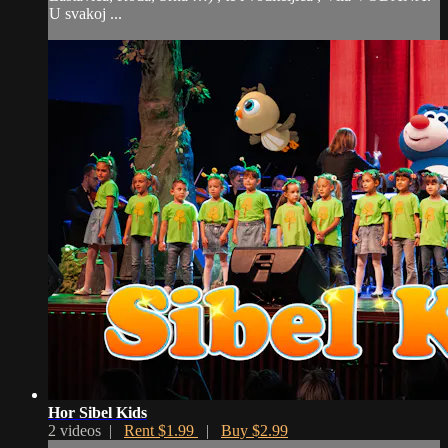
U svakoj ...
Hor Sibel Kids
2 videos |
Rent $1.99
|
Buy $2.99