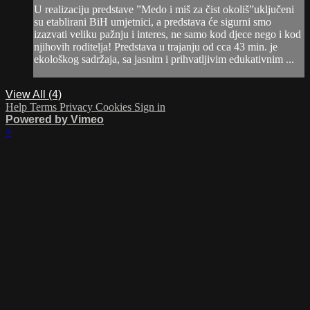
U realizaciju predstave ”Medo i miš za čist okoliš”uključeni
su etablirani BiH umjetnici, a predstava će sigurni smo
izazvati veliku pažnju i interes, ne samo kod djece nego i kod
njihovih roditelja! Predstava u trajanju od cca 43 min. je
ekološkog sadržaja, sa jasnim i prihvatljivim edukativnim ...
View All (4)
Help
Terms
Privacy
Cookies
Sign in
Powered by Vimeo
×