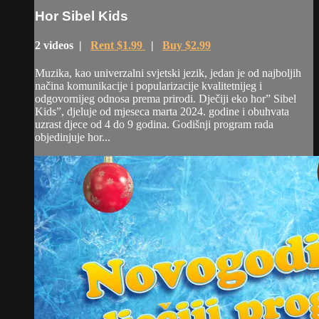
Hor Sibel Kids
2 videos |
Rent $1.99
|
Buy $2.99
Muzika, kao univerzalni svjetski jezik, jedan je od najboljih
načina komunikacije i popularizacije kvalitetnijeg i
odgovornijeg odnosa prema prirodi. Dječiji eko hor” Sibel
Kids”, djeluje od mjeseca marta 2024. godine i obuhvata
uzrast djece od 4 do 9 godina. Godišnji program rada
objedinjuje hor...