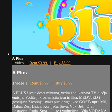
A Plus
1 video |
Rent $3.99
|
Buy $5.99
A Plus
1 video |
Rent $3.99
|
Buy $5.99
A PLUS ! jeste deset minutna, vedra i edukativna TV dječja
emisija. Voditelji kroz emisiju jesu tri lika, MEDVJED i
gostujuća Životinja, svaki puta druga ,kao GOST- npr : Miš,
Dabar, Zec, Lisica, Kornjača, Sova, Vuk, Jež , Orao,
Lastavica, Roda, Srna …) , te i voditeljica , Vila VODANA.