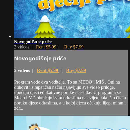
Novogodišnje priče
2 videos |
Rent $5.99
|
Buy $7.99
Novogodišnje priče
2 videos |
Rent $5.99
|
Buy $7.99
Program vode dva voditelja. To su MEDO i MIŠ . Oni na
duhovit i simpatičan način najavljuju sve video priloge,
upućuju djeci edukativne poruke i čestitke. U programu se
Medo i Miš obraćaju svim odraslima na svijetu tako što čitaju
poruku djece odraslima, a u kojoj djeca očekuju lijep, miran i
zdr...