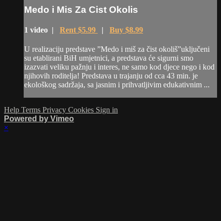
Medo i Mis Za Cist Okolis
1 video |
Rent $5.99
|
Buy $8.99
U realizaciju predstave ”Medo i miš za čist okoliš”uključeni
su etablirani BiH umjetnici, a predstava će sigurni smo
izazvati veliku pažnju i interes, ne samo kod djece nego i kod
njihovih roditelja! Predstava u trajanju od cca 43 min. je
ekološkog sadržaja, sa jasnim i prihvatljivim edukativnim ...
Help
Terms
Privacy
Cookies
Sign in
Powered by Vimeo
×