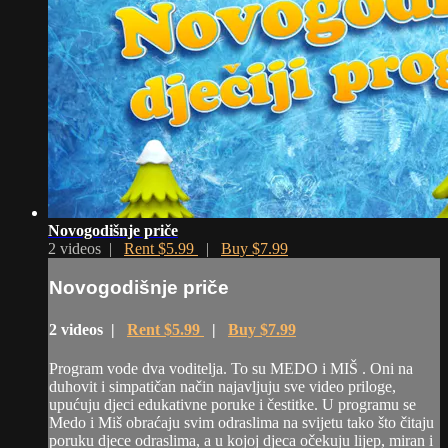
Novogodišnje priče
2 videos |
Rent $5.99
|
Buy $7.99
Novogodišnje priče
2 videos |
Rent $5.99
|
Buy $7.99
Program vode dva voditelja. To su MEDO i MIŠ . Oni na
duhovit i simpatičan način najavljuju sve video priloge,
upućuju djeci edukativne poruke i čestitke. U programu se
Medo i Miš obraćaju svim odraslima na svijetu tako što čitaju
poruku djece odraslima, a u kojoj djeca očekuju lijep, miran i