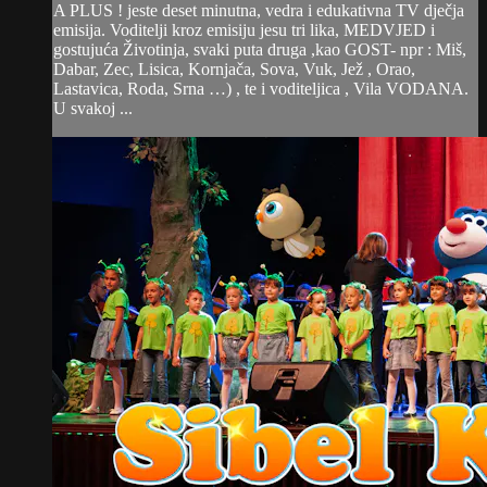
A PLUS ! jeste deset minutna, vedra i edukativna TV dječja
emisija. Voditelji kroz emisiju jesu tri lika, MEDVJED i
gostujuća Životinja, svaki puta druga ,kao GOST- npr : Miš,
Dabar, Zec, Lisica, Kornjača, Sova, Vuk, Jež , Orao,
Lastavica, Roda, Srna …) , te i voditeljica , Vila VODANA.
U svakoj ...