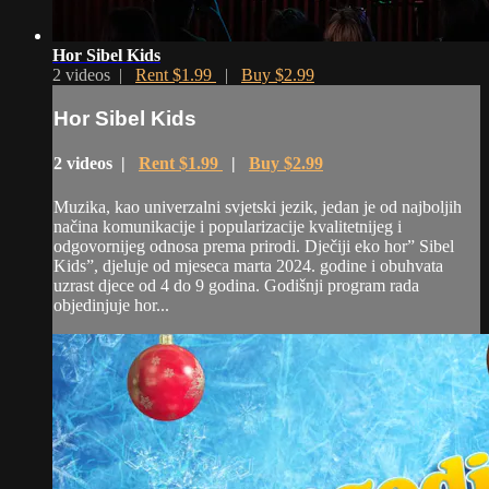
Hor Sibel Kids
2 videos |
Rent $1.99
|
Buy $2.99
Hor Sibel Kids
2 videos |
Rent $1.99
|
Buy $2.99
Muzika, kao univerzalni svjetski jezik, jedan je od najboljih
načina komunikacije i popularizacije kvalitetnijeg i
odgovornijeg odnosa prema prirodi. Dječiji eko hor” Sibel
Kids”, djeluje od mjeseca marta 2024. godine i obuhvata
uzrast djece od 4 do 9 godina. Godišnji program rada
objedinjuje hor...