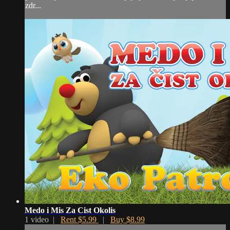
zdr...
Medo i Mis Za Cist Okolis
1 video |
Rent $5.99
|
Buy $8.99